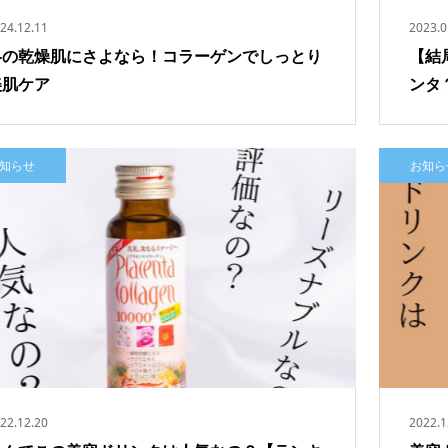
24.12.11
2023.0
冬の乾燥肌にさよなら！コラーゲンでしっとり
【結
美肌ケア
ンタ
知らせ
お知ら
タコラーゲン15000プ
プラセンタコラーゲン10000プ
本×3箱）
ラス（3本×1箱）
¥972
¥
22.12.20
2022.1