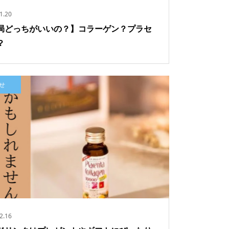
1.20
局どっちがいいの？】コラーゲン？プラセ
？
せ
プラセンタコラーゲン15000プ
ラス（10本×1箱）
4,104
2.16