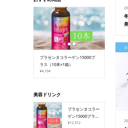
20
1
2
3
お
ン10000プ
プラセンタコラーゲン15000プ
プラセン
ラス（10本×1箱）
ラス（10
¥4,104
¥7,387
美容ドリンク
プラセンタコラー
ゲン15000プラ...
20
¥12,312