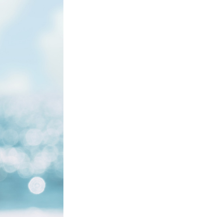
ンタコラーゲン10000プ
10本×3箱）