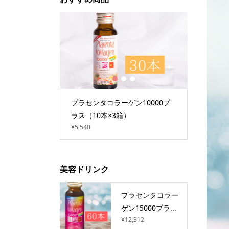
1
2
3
000プ
プラセンタコラーゲン10000プ
プラセンタコラー
ラス（10本×3箱）
ラス（10本×1
¥5,540
¥4,104
美容ドリンク
プラセンタコラー
ゲン15000プラ...
¥12,312