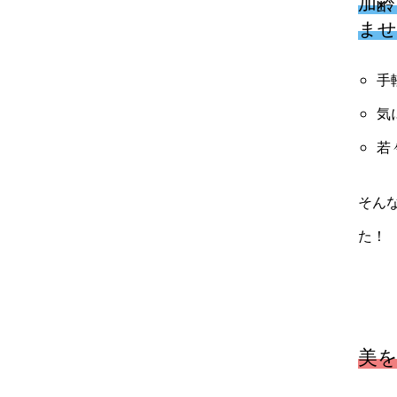
加齢
ませ
手
気
若
そん
た！
美