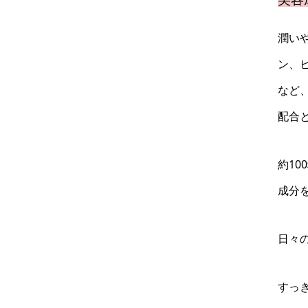
潤い
ン、
など
配合
約1
成分
日々
すっ