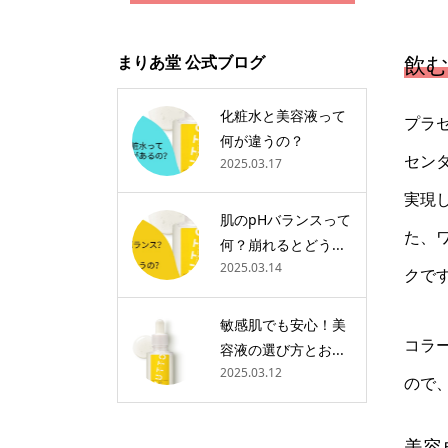
飲
まりあ堂 公式ブログ
化粧水と美容液って
プラ
何が違うの？
センタ
2025.03.17
実現
肌のpHバランスって
た、
何？崩れるとどう...
2025.03.14
クで
敏感肌でも安心！美
コラ
容液の選び方とお...
2025.03.12
ので
美容