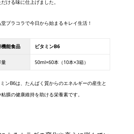
ただける味に仕上げました。
あ堂プラコラで今日から始まるキレイ生活！
養機能食品
ビタミンB6
容量
50ml×60本（10本×3箱）
タミンB6は、たんぱく質からのエネルギーの産生と
や粘膜の健康維持を助ける栄養素です。