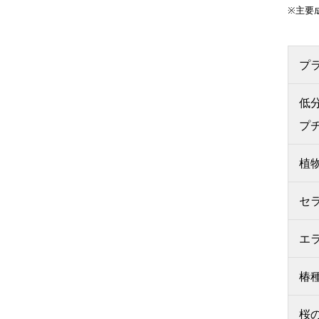
※主要
プ
低
プ
植
セ
エ
椿
桜