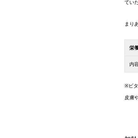
てい
まり
栄
内
※ビ
皮膚