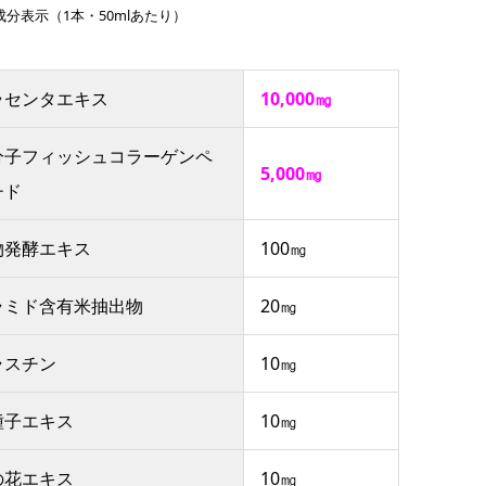
成分表示（1本・50mlあたり）
ラセンタエキス
10,000㎎
分子フィッシュコラーゲンペ
5,000㎎
チド
物発酵エキス
100㎎
ラミド含有米抽出物
20㎎
ラスチン
10㎎
種子エキス
10㎎
の花エキス
10㎎