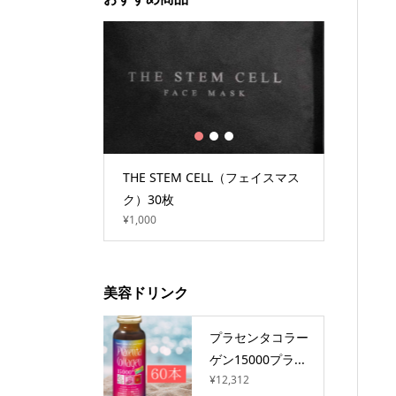
1
2
3
ン10000プ
THE STEM CELL（フェイスマス
プラセン
）
ク）30枚
ラス（10
¥1,000
¥9,234
美容ドリンク
プラセンタコラー
ゲン15000プラ...
¥12,312