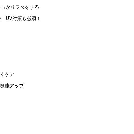
しっかりフタをする
、UV対策も必須！
くケア
機能アップ