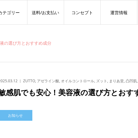
カテゴリー
送料/お支払い
コンセプト
運営情報
液の選び方とおすすめ成分
2025.03.12
ZUTTO
,
アゼライン酸
,
オイルコントロール
,
ズット
,
まりあ堂
,
凸凹肌
敏感肌でも安心！美容液の選び方とおす
お知らせ