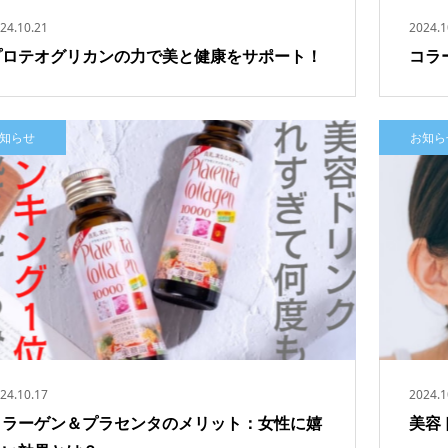
24.10.21
2024.1
プロテオグリカンの力で美と健康をサポート！
コラ
知らせ
お知ら
ZUTTO アゼラ美容液（30ml）
THE STEM CELL（フ
¥3,520
ク）30枚
¥1,000
24.10.17
2024.1
コラーゲン＆プラセンタのメリット：女性に嬉
美容