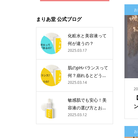
お
まりあ堂 公式ブログ
化粧水と美容液って
何が違うの？
2025.03.17
肌のpHバランスって
何？崩れるとどう...
2025.03.14
20
敏感肌でも安心！美
容液の選び方とお...
2025.03.12
お