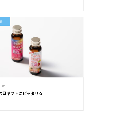
せ
5.01
の日ギフトにピッタリ☆