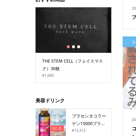
20
お
1
2
3
HE STEM CELL（フェイスマス
プラセンタコラーゲン15000プ
）30枚
ラス（10本×1箱）
1,000
¥4,104
美容ドリンク
プラセンタコラー
20
ゲン15000プラ...
¥12,312